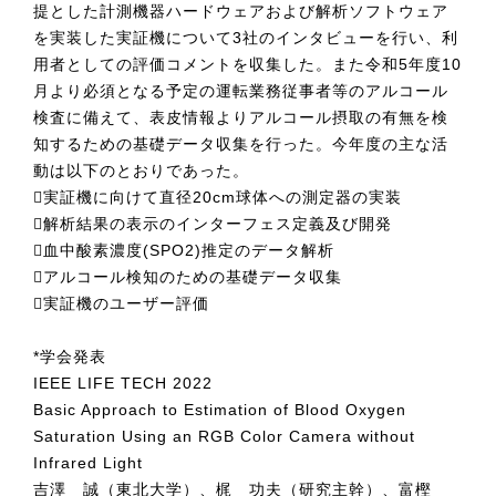
提とした計測機器ハードウェアおよび解析ソフトウェア
を実装した実証機について3社のインタビューを行い、利
用者としての評価コメントを収集した。また令和5年度10
月より必須となる予定の運転業務従事者等のアルコール
検査に備えて、表皮情報よりアルコール摂取の有無を検
知するための基礎データ収集を行った。今年度の主な活
動は以下のとおりであった。
実証機に向けて直径20cm球体への測定器の実装
解析結果の表示のインターフェス定義及び開発
血中酸素濃度(SPO2)推定のデータ解析
アルコール検知のための基礎データ収集
実証機のユーザー評価
*学会発表
IEEE LIFE TECH 2022
Basic Approach to Estimation of Blood Oxygen
Saturation Using an RGB Color Camera without
Infrared Light
吉澤 誠（東北大学）、梶 功夫（研究主幹）、富樫