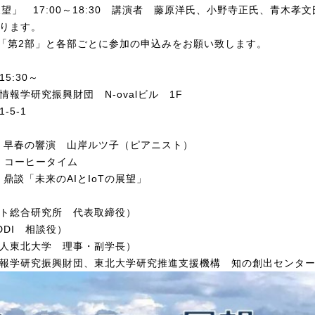
展望」 17:00～18:30 講演者 藤原洋氏、小野寺正氏、青木
ります。
」「第2部」と各部ごとに参加の申込みをお願い致します。
5:30～
報学研究振興財団 N-ovalビル 1F
5-1
」
 早春の響演 山岸ルツ子（ピアニスト）
 コーヒータイム
鼎談「未来のAIとIoTの展望」
総合研究所 代表取締役）
I 相談役）
東北大学 理事・副学長）
報学研究振興財団、東北大学研究推進支援機構 知の創出センタ