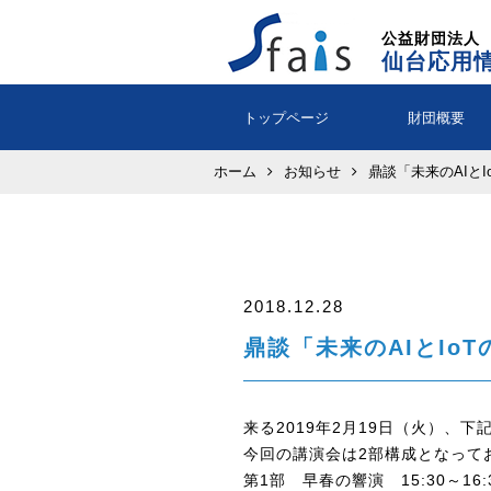
公益財団法人
仙台応用
トップページ
財団概要
ホーム
お知らせ
鼎談「未来のAIと
2018.12.28
鼎談「未来のAIとIo
来る2019年2月19日（火）、
今回の講演会は2部構成となって
第1部 早春の響演 15:30～1