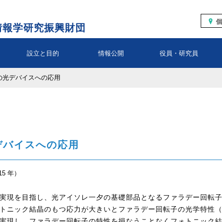
情報学研究振興財団
設立と目的
情報公開
役員・研究員
の光デバイスへの応用
デバイスへの応用
15 年）
実現を目指し、光アイソレ一夕の基礎部品となるファラデー回転
トニック結晶のもつ応力が大きいとファラデー回転子の光学特性
実現し、ファラデー回転子の特性を損なうことなくフォトニック