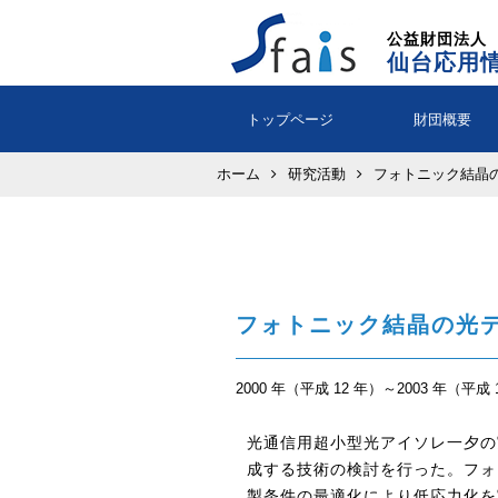
公益財団法人
仙台応用
トップページ
財団概要
ホーム
研究活動
フォトニック結晶
フォトニック結晶の光
2000 年（平成 12 年）～2003 年（平成 
光通信用超小型光アイソレ一夕の
成する技術の検討を行った。フォ
製条件の最適化により低応力化を