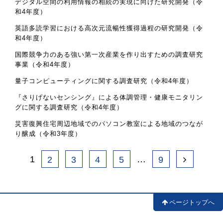
デジタル空間の利用情報の相続の実現に向けた研究開発（令
和4年度）
英語多読学習における高次元流暢性獲得過程の研究開発（令
和4年度）
国際競争力のある強い第一次産業を作り出すための調査研究
事業（令和4年度）
量子コンピューティングに関する調査研究（令和4年度）
『さりげないセンシング』による体調管理・健康モニタリン
グに関する調査研究（令和4年度）
災害復興住宅周辺地域でのパソコン教室による地域のつなが
り醸成（令和3年度）
1
…
2
3
4
5
9
ページトップへ