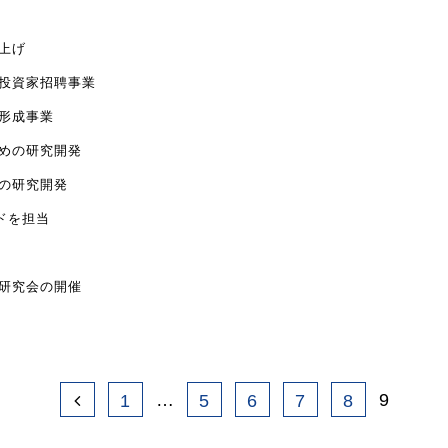
上げ
点投資家招聘事業
点形成事業
めの研究開発
の研究開発
ドを担当
研究会の開催
…
9
1
5
6
7
8