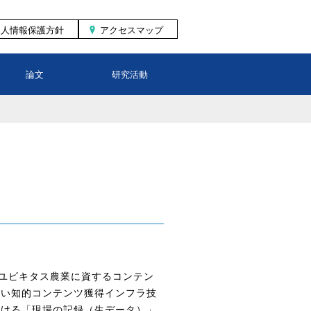
個人情報保護方針
アクセスマップ
論文
研究活動
発「ユビキタス農業に資するコンテン
高い知的コンテンツ獲得インフラ技
おける「現場の記録（生データ）」