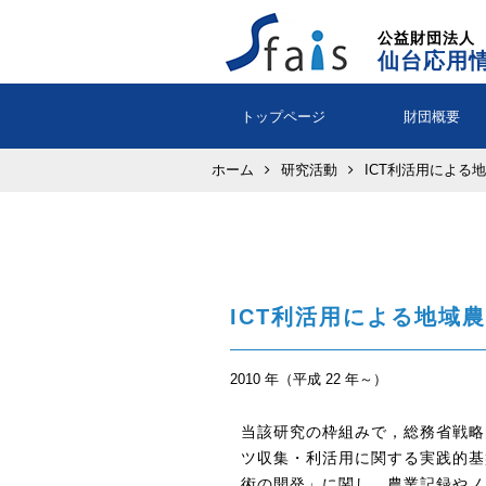
公益財団法人
仙台応用
トップページ
財団概要
ホーム
研究活動
ICT利活用による
ICT利活用による地域
2010 年（平成 22 年～）
当該研究の枠組みで，総務省戦略的
ツ収集・利活用に関する実践的基
術の開発」に関し，農業記録やノ